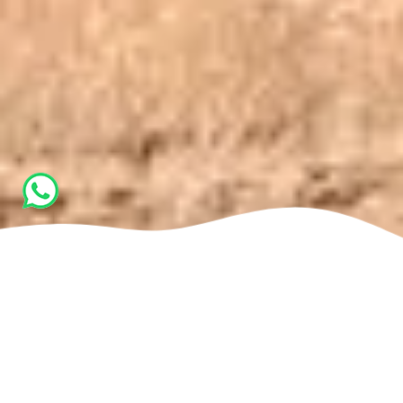
Home
Il progetto
Agnese Porcari
Agnese Porcari: Esperta di
Movimento e Benessere